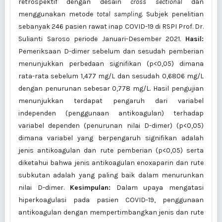
retrospektif dengan desain
cross sectional
dan
menggunakan metode
total sampling.
Subjek penelitian
sebanyak 246 pasien rawat inap COVID-19 di RSPI Prof. Dr.
Sulianti Saroso periode Januari-Desember 2021.
Hasil:
Pemeriksaan D-dimer sebelum dan sesudah pemberian
menunjukkan perbedaan signifikan (p<0,05) dimana
rata-rata sebelum 1,477 mg/L dan sesudah 0,6806 mg/L
dengan penurunan sebesar 0,778 mg/L. Hasil pengujian
menunjukkan terdapat pengaruh dari variabel
independen (penggunaan antikoagulan) terhadap
variabel dependen (penurunan nilai D-dimer) (p<0,05)
dimana variabel yang berpengaruh signifikan adalah
jenis antikoagulan dan rute pemberian (p<0,05) serta
diketahui bahwa jenis antikoagulan enoxaparin dan rute
subkutan adalah yang paling baik dalam menurunkan
nilai D-dimer.
Kesimpulan:
Dalam upaya mengatasi
hiperkoagulasi pada pasien COVID-19, penggunaan
antikoagulan dengan mempertimbangkan jenis dan rute